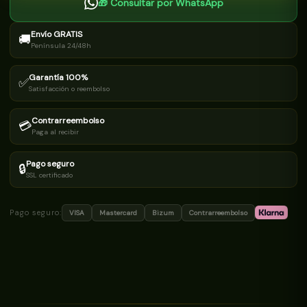
🎁 Consultar por WhatsApp
Libertad
y
Queso
Envío GRATIS
Semicurado
🚚
Península 24/48h
de
3
kg
Garantía 100%
–
✅
Satisfacción o reembolso
¡La
Exquisitez
que
Contrarreembolso
💳
Mereces
Paga al recibir
en
estas
Fiestas!
Pago seguro
🔒
🎉
SSL certificado
🎄
cantidad
Pago seguro:
VISA
Mastercard
Bizum
Contrarreembolso