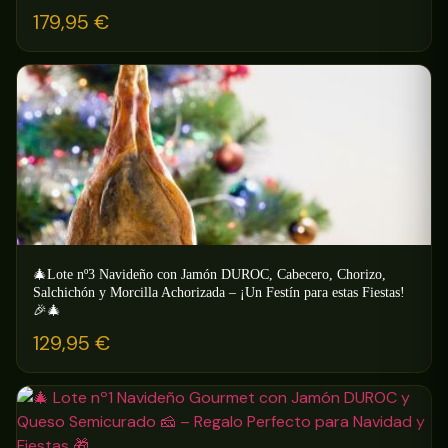
179,95
€
🎄Lote nº3 Navideño con Jamón DUROC, Cabecero, Chorizo,
Salchichón y Morcilla Achorizada – ¡Un Festín para estas Fiestas!
🎉🎄
129,95
€