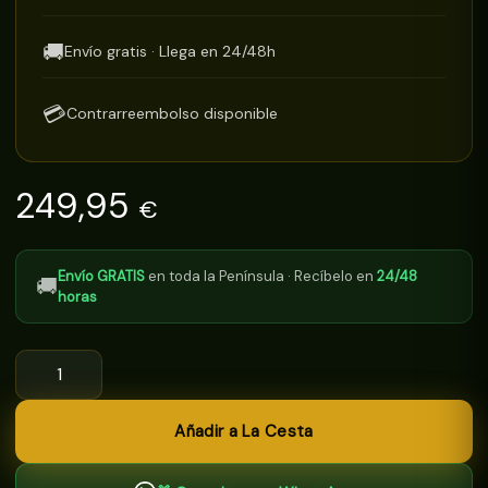
🚚
Envío gratis · Llega en 24/48h
💳
Contrarreembolso disponible
249,95
€
Envío GRATIS
en toda la Península · Recíbelo en
24/48
🚚
horas
Lote
nº10
Navideño
Gourmet:
Jamón
Añadir a La Cesta
Platino
Criado
en