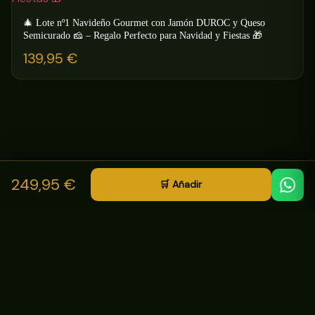
🎄 Lote nº1 Navideño Gourmet con Jamón DUROC y Queso
Semicurado 🧀 – Regalo Perfecto para Navidad y Fiestas 🎁
139,95
€
249,95 €
🛒 Añadir
La Despensa
de Granada
ladespensadegranada.com · +34 722 78 40 99
Sobre nosotros
Contacto
Privacidad
VISA
MC
Bizum